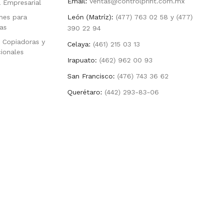
Email:
ventas@controlprint.com.mx
a Empresarial
nes para
León (Matríz):
(477) 763 02 58 y (477)
as
390 22 94
 Copiadoras y
Celaya:
(461) 215 03 13
cionales
Irapuato:
(462) 962 00 93
San Francisco:
(476) 743 36 62
Querétaro:
(442) 293-83-06