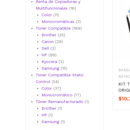
productos
Renta de Copiadoras y
16
Multifuncionales
16
11
productos
Color
11
productos
3
Monocromáticas
3
productos
169
Toner Compatible
169
25
productos
Brother
25
29
productos
Canon
29
2
productos
Dell
2
productos
99
HP
99
productos
2
Kyocera
2
productos
15
Samsung
15
BAND
productos
Toner Compatible Static
REFA
54
Control
54
KIT 
productos
37
Color
37
ORIG
productos
17
Monocromático
17
$
10,
productos
1
Tóner Remanufacturado
1
1
producto
Brother
1
1
producto
HP
1
producto
1
Samsung
1
producto