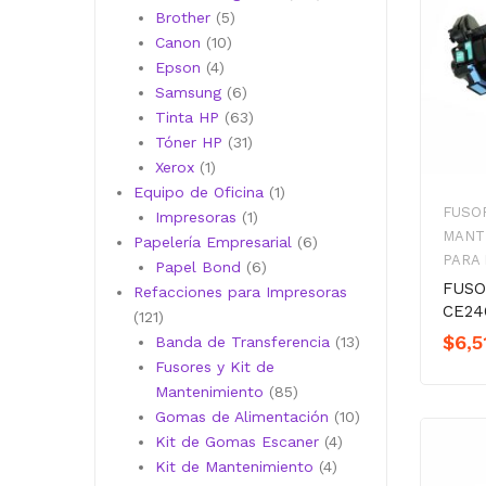
5
productos
Brother
5
10
productos
Canon
10
4
productos
Epson
4
productos
6
Samsung
6
productos
63
Tinta HP
63
31
productos
Tóner HP
31
1
productos
Xerox
1
producto
1
Equipo de Oficina
1
FUSOR
1
producto
Impresoras
1
MANT
producto
6
Papelería Empresarial
6
PARA
6
productos
Papel Bond
6
FUSO
productos
Refacciones para Impresoras
CE24
121
121
$
6,5
productos
13
Banda de Transferencia
13
productos
Fusores y Kit de
85
Mantenimiento
85
productos
10
Gomas de Alimentación
10
4
productos
Kit de Gomas Escaner
4
4
productos
Kit de Mantenimiento
4