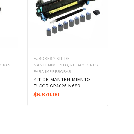
FUSORES Y KIT DE
SORAS
MANTENIMIENTO
,
REFACCIONES
PARA IMPRESORAS
N
KIT DE MANTENIMIENTO
FUSOR CP4025 M680
$
6,879.00