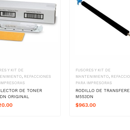
ES Y KIT DE
FUSORES Y KIT DE
ENIMIENTO
,
REFACCIONES
MANTENIMIENTO
,
REFACCI
 IMPRESORAS
PARA IMPRESORAS
LECTOR DE TONER
RODILLO DE TRANSFERE
DN ORIGINAL
M553DN
20.00
$
963.00