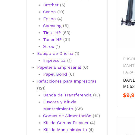
5
productos
Brother
5
10
productos
Canon
10
4
productos
Epson
4
productos
6
Samsung
6
productos
63
Tinta HP
63
31
productos
Tóner HP
31
1
productos
Xerox
1
producto
1
Equipo de Oficina
1
FUSOR
1
producto
Impresoras
1
MANT
producto
6
Papelería Empresarial
6
PARA
6
productos
Papel Bond
6
BAND
productos
Refacciones para Impresoras
M55
121
121
$
9,9
productos
13
Banda de Transferencia
13
productos
Fusores y Kit de
85
Mantenimiento
85
productos
10
Gomas de Alimentación
10
4
productos
Kit de Gomas Escaner
4
4
productos
Kit de Mantenimiento
4