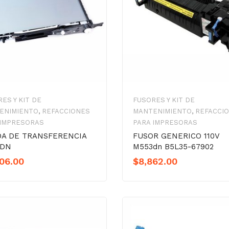
ES Y KIT DE
FUSORES Y KIT DE
ENIMIENTO
,
REFACCIONES
MANTENIMIENTO
,
REFACCI
 IMPRESORAS
PARA IMPRESORAS
A DE TRANSFERENCIA
FUSOR GENERICO 110V
3DN
M553dn B5L35-67902
06.00
$
8,862.00