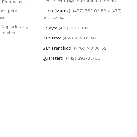
Email:
ventas@controlprint.com.mx
a Empresarial
nes para
León (Matríz):
(477) 763 02 58 y (477)
as
390 22 94
 Copiadoras y
Celaya:
(461) 215 03 13
cionales
Irapuato:
(462) 962 00 93
San Francisco:
(476) 743 36 62
Querétaro:
(442) 293-83-06