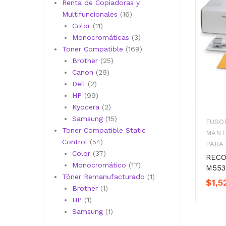
productos
Renta de Copiadoras y
16
Multifuncionales
16
11
productos
Color
11
productos
3
Monocromáticas
3
productos
169
Toner Compatible
169
25
productos
Brother
25
29
productos
Canon
29
2
productos
Dell
2
productos
99
HP
99
productos
2
Kyocera
2
productos
15
Samsung
15
FUSOR
productos
Toner Compatible Static
MANT
54
Control
54
PARA
productos
37
Color
37
RECO
productos
17
Monocromático
17
M553
productos
1
Tóner Remanufacturado
1
$
1,5
1
producto
Brother
1
1
producto
HP
1
producto
1
Samsung
1
producto