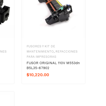
FUSORES Y KIT DE
ONES
MANTENIMIENTO
,
REFACCIONES
PARA IMPRESORAS
FUSOR ORIGINAL 110V M553dn
B5L35-67902
$
10,220.00