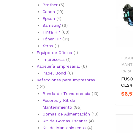
5
productos
Brother
5
10
productos
Canon
10
4
productos
Epson
4
productos
6
Samsung
6
productos
63
Tinta HP
63
31
productos
Tóner HP
31
1
productos
Xerox
1
producto
1
Equipo de Oficina
1
FUSOR
1
producto
Impresoras
1
MANT
producto
6
Papelería Empresarial
6
PARA
6
productos
Papel Bond
6
FUSO
productos
Refacciones para Impresoras
CE24
121
121
$
6,5
productos
13
Banda de Transferencia
13
productos
Fusores y Kit de
85
Mantenimiento
85
productos
10
Gomas de Alimentación
10
4
productos
Kit de Gomas Escaner
4
4
productos
Kit de Mantenimiento
4