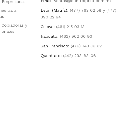
Email:
ventas@controlprint.com.mx
a Empresarial
nes para
León (Matríz):
(477) 763 02 58 y (477)
as
390 22 94
 Copiadoras y
Celaya:
(461) 215 03 13
cionales
Irapuato:
(462) 962 00 93
San Francisco:
(476) 743 36 62
Querétaro:
(442) 293-83-06