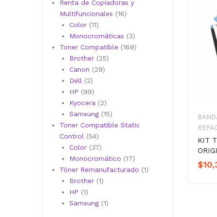
productos
Renta de Copiadoras y
16
Multifuncionales
16
11
productos
Color
11
productos
3
Monocromáticas
3
productos
169
Toner Compatible
169
25
productos
Brother
25
29
productos
Canon
29
2
productos
Dell
2
productos
99
HP
99
productos
2
Kyocera
2
productos
15
Samsung
15
BAND
productos
Toner Compatible Static
REFA
54
Control
54
KIT 
productos
37
Color
37
ORIG
productos
17
Monocromático
17
$
10,
productos
1
Tóner Remanufacturado
1
1
producto
Brother
1
1
producto
HP
1
producto
1
Samsung
1
producto