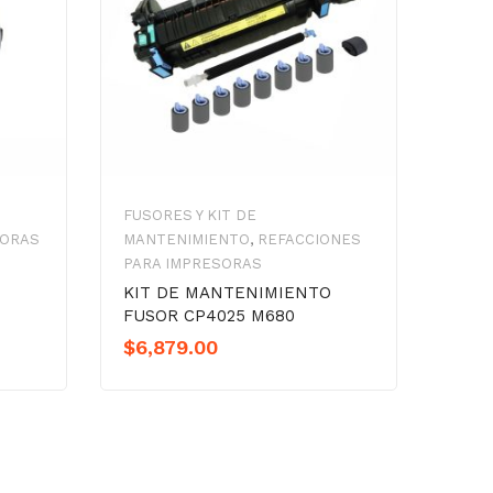
FUSORES Y KIT DE
SORAS
MANTENIMIENTO
,
REFACCIONES
PARA IMPRESORAS
N
KIT DE MANTENIMIENTO
FUSOR CP4025 M680
$
6,879.00