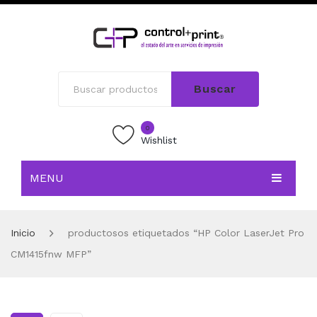
Buscar
0
Wishlist
MENU
INICIO
Inicio
productosos etiquetados “HP Color LaserJet Pro
TIENDA
CM1415fnw MFP”
BLOG
CONTACTO