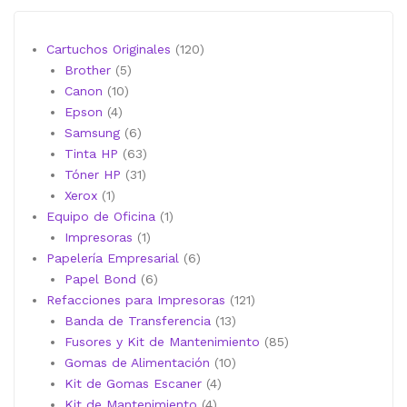
120
Cartuchos Originales
120
5
productos
Brother
5
10
productos
Canon
10
4
productos
Epson
4
productos
6
Samsung
6
productos
63
Tinta HP
63
31
productos
Tóner HP
31
1
productos
Xerox
1
producto
1
Equipo de Oficina
1
1
producto
Impresoras
1
producto
6
Papelería Empresarial
6
6
productos
Papel Bond
6
productos
121
Refacciones para Impresoras
121
13
productos
Banda de Transferencia
13
productos
85
Fusores y Kit de Mantenimiento
85
10
productos
Gomas de Alimentación
10
4
productos
Kit de Gomas Escaner
4
4
productos
Kit de Mantenimiento
4