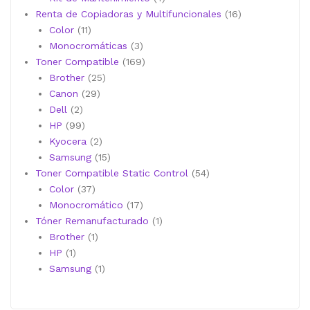
productos
16
Renta de Copiadoras y Multifuncionales
16
11
productos
Color
11
productos
3
Monocromáticas
3
productos
169
Toner Compatible
169
25
productos
Brother
25
29
productos
Canon
29
2
productos
Dell
2
productos
99
HP
99
productos
2
Kyocera
2
productos
15
Samsung
15
productos
54
Toner Compatible Static Control
54
37
productos
Color
37
productos
17
Monocromático
17
productos
1
Tóner Remanufacturado
1
1
producto
Brother
1
1
producto
HP
1
producto
1
Samsung
1
producto