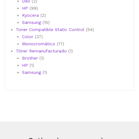
2
productos
Dell
2
productos
99
HP
99
productos
2
Kyocera
2
productos
15
Samsung
15
productos
54
Toner Compatible Static Control
54
37
productos
Color
37
productos
17
Monocromático
17
productos
1
Tóner Remanufacturado
1
1
producto
Brother
1
1
producto
HP
1
producto
1
Samsung
1
producto