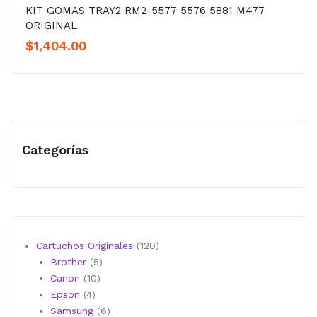
KIT GOMAS TRAY2 RM2-5577 5576 5881 M477
ORIGINAL
$
1,404.00
Categorías
120
Cartuchos Originales
120
5
productos
Brother
5
10
productos
Canon
10
4
productos
Epson
4
productos
6
Samsung
6