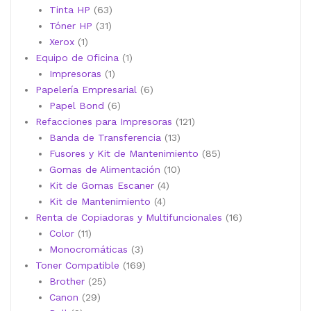
productos
63
Tinta HP
63
31
productos
Tóner HP
31
1
productos
Xerox
1
producto
1
Equipo de Oficina
1
1
producto
Impresoras
1
producto
6
Papelería Empresarial
6
6
productos
Papel Bond
6
productos
121
Refacciones para Impresoras
121
13
productos
Banda de Transferencia
13
productos
85
Fusores y Kit de Mantenimiento
85
10
productos
Gomas de Alimentación
10
4
productos
Kit de Gomas Escaner
4
4
productos
Kit de Mantenimiento
4
productos
16
Renta de Copiadoras y Multifuncionales
16
11
productos
Color
11
productos
3
Monocromáticas
3
productos
169
Toner Compatible
169
25
productos
Brother
25
29
productos
Canon
29