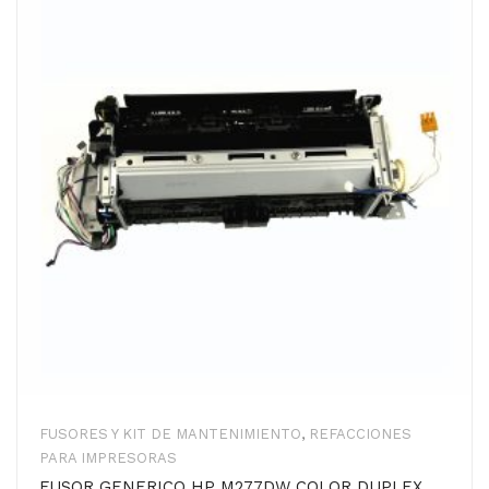
FUSORES Y KIT DE MANTENIMIENTO
,
REFACCIONES
PARA IMPRESORAS
FUSOR GENERICO HP M277DW COLOR DUPLEX