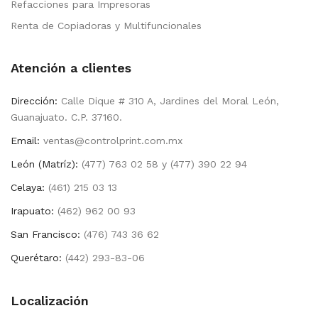
Refacciones para Impresoras
Renta de Copiadoras y Multifuncionales
Atención a clientes
Dirección:
Calle Dique # 310 A, Jardines del Moral León,
Guanajuato. C.P. 37160.
Email:
ventas@controlprint.com.mx
León (Matríz):
(477) 763 02 58 y (477) 390 22 94
Celaya:
(461) 215 03 13
Irapuato:
(462) 962 00 93
San Francisco:
(476) 743 36 62
Querétaro:
(442) 293-83-06
Localización