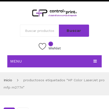
Buscar
0
Wishlist
MENU
INICIO
Inicio
productosos etiquetados “HP Color LaserJet pro
TIENDA
mfp m277n”
BLOG
CONTACTO