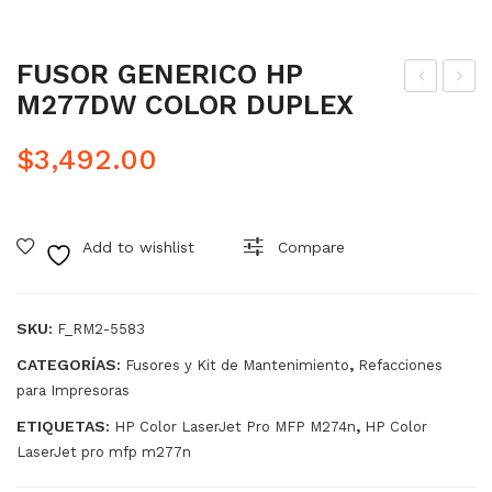
FUSOR GENERICO HP
M277DW COLOR DUPLEX
US
US
OR
OR
$
3,492.00
GE
GE
NE
NE
RIC
RIC
Add to wishlist
Compare
O
O
PA
HP
RA
M2
SKU:
F_RM2-5583
M4
77
CATEGORÍAS:
,
Fusores y Kit de Mantenimiento
Refacciones
51D
NW
para Impresoras
N
M2
ETIQUETAS:
,
HP Color LaserJet Pro MFP M274n
HP Color
110
52D
LaserJet pro mfp m277n
V
W