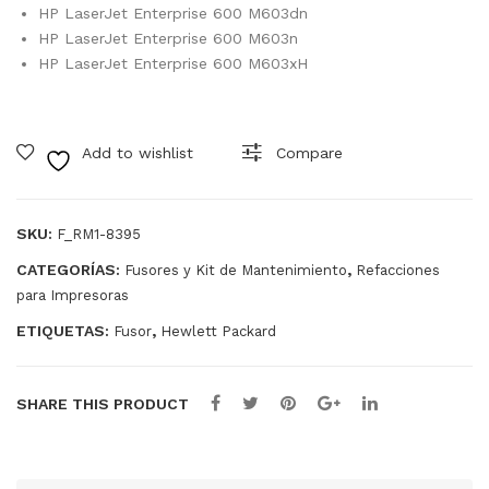
Im
Im
HP LaserJet Enterprise 600 M603dn
pre
pre
HP LaserJet Enterprise 600 M603n
HP LaserJet Enterprise 600 M603xH
sor
sor
a
a
HP
HP
Add to wishlist
Compare
P4
M5
014
21d
P4
n
SKU:
F_RM1-8395
015
110
CATEGORÍAS:
,
Fusores y Kit de Mantenimiento
Refacciones
110
v
para Impresoras
v
CF1
ETIQUETAS:
,
Fusor
Hewlett Packard
CB3
16-
88A
679
03
SHARE THIS PRODUCT