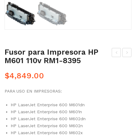
Fusor para Impresora HP
M601 110v RM1-8395
it
it
de
de
$
4,849.00
Ma
Ma
nte
nte
PARA USO EN IMPRESORAS:
nim
nim
ient
ient
HP LaserJet Enterprise 600 M601dn
HP LaserJet Enterprise 600 M601n
o
o
HP LaserJet Enterprise 600 M602dn
par
par
HP LaserJet Enterprise 600 M602n
a
a
HP LaserJet Enterprise 600 M602x