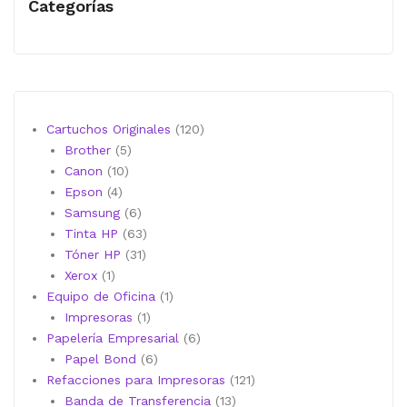
Categorías
120
Cartuchos Originales
120
5
productos
Brother
5
10
productos
Canon
10
4
productos
Epson
4
productos
6
Samsung
6
productos
63
Tinta HP
63
31
productos
Tóner HP
31
1
productos
Xerox
1
producto
1
Equipo de Oficina
1
1
producto
Impresoras
1
producto
6
Papelería Empresarial
6
6
productos
Papel Bond
6
productos
121
Refacciones para Impresoras
121
13
productos
Banda de Transferencia
13