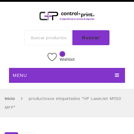
Buscar
0
Wishlist
MENU
INICIO
Inicio
productosos etiquetados “HP LaserJet M1120
TIENDA
MFP”
BLOG
CONTACTO