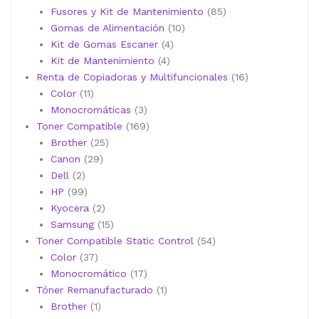
productos
85
Fusores y Kit de Mantenimiento
85
10
productos
Gomas de Alimentación
10
4
productos
Kit de Gomas Escaner
4
4
productos
Kit de Mantenimiento
4
productos
16
Renta de Copiadoras y Multifuncionales
16
11
productos
Color
11
productos
3
Monocromáticas
3
productos
169
Toner Compatible
169
25
productos
Brother
25
29
productos
Canon
29
2
productos
Dell
2
productos
99
HP
99
productos
2
Kyocera
2
productos
15
Samsung
15
productos
54
Toner Compatible Static Control
54
37
productos
Color
37
productos
17
Monocromático
17
productos
1
Tóner Remanufacturado
1
1
producto
Brother
1