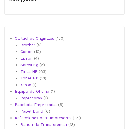
120
Cartuchos Originales
120
5
productos
Brother
5
10
productos
Canon
10
4
productos
Epson
4
productos
6
Samsung
6
productos
63
Tinta HP
63
31
productos
Tóner HP
31
1
productos
Xerox
1
producto
1
Equipo de Oficina
1
1
producto
Impresoras
1
producto
6
Papelería Empresarial
6
6
productos
Papel Bond
6
productos
121
Refacciones para Impresoras
121
13
productos
Banda de Transferencia
13