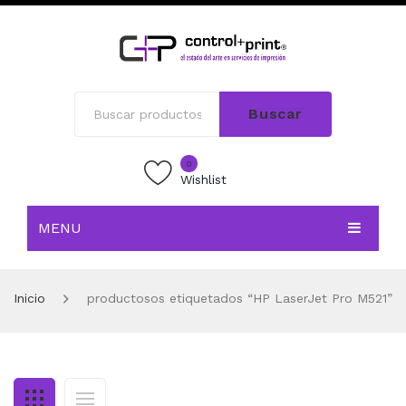
Buscar
0
Wishlist
MENU
INICIO
Inicio
productosos etiquetados “HP LaserJet Pro M521”
TIENDA
BLOG
CONTACTO