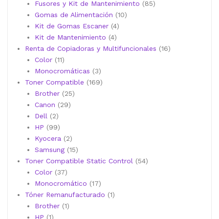
productos
85
Fusores y Kit de Mantenimiento
85
10
productos
Gomas de Alimentación
10
4
productos
Kit de Gomas Escaner
4
4
productos
Kit de Mantenimiento
4
productos
16
Renta de Copiadoras y Multifuncionales
16
11
productos
Color
11
productos
3
Monocromáticas
3
productos
169
Toner Compatible
169
25
productos
Brother
25
29
productos
Canon
29
2
productos
Dell
2
productos
99
HP
99
productos
2
Kyocera
2
productos
15
Samsung
15
productos
54
Toner Compatible Static Control
54
37
productos
Color
37
productos
17
Monocromático
17
productos
1
Tóner Remanufacturado
1
1
producto
Brother
1
1
producto
HP
1