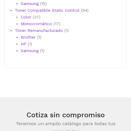
productos
15
Samsung
15
productos
54
Toner Compatible Static Control
54
37
productos
Color
37
productos
17
Monocromático
17
productos
1
Tóner Remanufacturado
1
1
producto
Brother
1
1
producto
HP
1
producto
1
Samsung
1
producto
Cotiza sin compromiso
Tenemos un amplio catálogo para todas tus