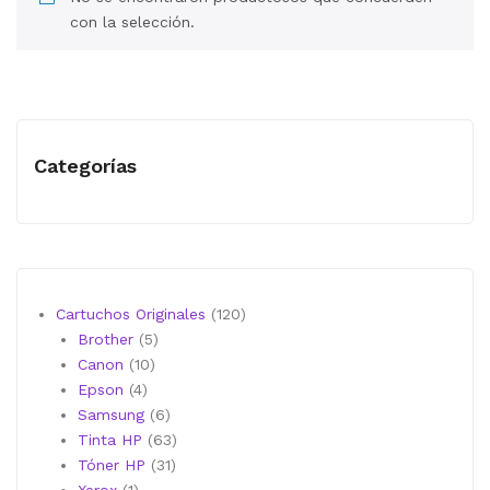
MI CUENTA
con la selección.
CARRITO
Categorías
120
Cartuchos Originales
120
5
productos
Brother
5
10
productos
Canon
10
4
productos
Epson
4
productos
6
Samsung
6
productos
63
Tinta HP
63
31
productos
Tóner HP
31
1
productos