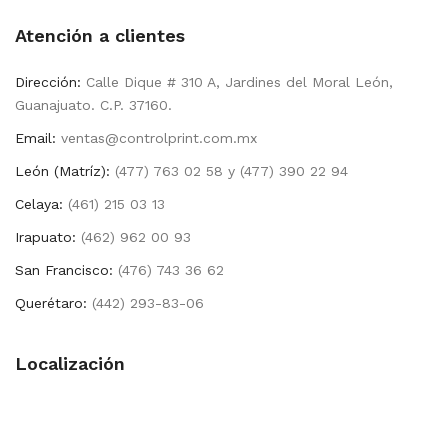
Atención a clientes
Dirección:
Calle Dique # 310 A, Jardines del Moral León,
Guanajuato. C.P. 37160.
Email:
ventas@controlprint.com.mx
León (Matríz):
(477) 763 02 58 y (477) 390 22 94
Celaya:
(461) 215 03 13
Irapuato:
(462) 962 00 93
San Francisco:
(476) 743 36 62
Querétaro:
(442) 293-83-06
Localización