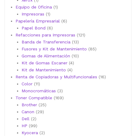
Xerox
1
producto
1
Equipo de Oficina
1
1
producto
Impresoras
1
producto
6
Papelería Empresarial
6
6
productos
Papel Bond
6
productos
121
Refacciones para Impresoras
121
13
productos
Banda de Transferencia
13
productos
85
Fusores y Kit de Mantenimiento
85
10
productos
Gomas de Alimentación
10
4
productos
Kit de Gomas Escaner
4
4
productos
Kit de Mantenimiento
4
productos
16
Renta de Copiadoras y Multifuncionales
16
11
productos
Color
11
productos
3
Monocromáticas
3
productos
169
Toner Compatible
169
25
productos
Brother
25
29
productos
Canon
29
2
productos
Dell
2
productos
99
HP
99
productos
2
Kyocera
2