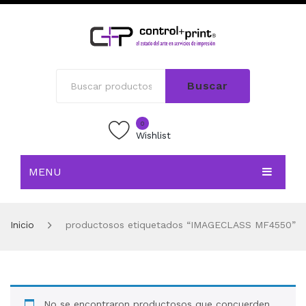
Buscar
0
Wishlist
MENU
INICIO
Inicio
productosos etiquetados “IMAGECLASS MF4550”
TIENDA
BLOG
CONTACTO
No se encontraron productosos que concuerden