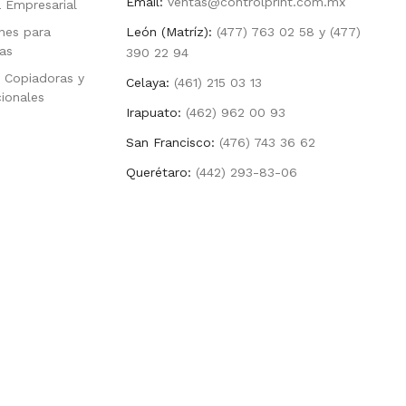
Email:
ventas@controlprint.com.mx
a Empresarial
nes para
León (Matríz):
(477) 763 02 58 y (477)
as
390 22 94
 Copiadoras y
Celaya:
(461) 215 03 13
cionales
Irapuato:
(462) 962 00 93
San Francisco:
(476) 743 36 62
Querétaro:
(442) 293-83-06