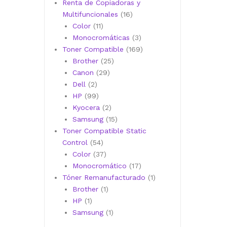
productos
Renta de Copiadoras y
16
Multifuncionales
16
11
productos
Color
11
productos
3
Monocromáticas
3
productos
169
Toner Compatible
169
25
productos
Brother
25
29
productos
Canon
29
2
productos
Dell
2
productos
99
HP
99
productos
2
Kyocera
2
productos
15
Samsung
15
productos
Toner Compatible Static
54
Control
54
productos
37
Color
37
productos
17
Monocromático
17
productos
1
Tóner Remanufacturado
1
1
producto
Brother
1
1
producto
HP
1
producto
1
Samsung
1
producto