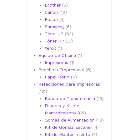
5
productos
Brother
5
10
productos
Canon
10
4
productos
Epson
4
productos
6
Samsung
6
productos
63
Tinta HP
63
31
productos
Tóner HP
31
1
productos
Xerox
1
producto
1
Equipo de Oficina
1
1
producto
Impresoras
1
producto
6
Papelería Empresarial
6
6
productos
Papel Bond
6
productos
Refacciones para Impresoras
121
121
productos
13
Banda de Transferencia
13
productos
Fusores y Kit de
85
Mantenimiento
85
productos
10
Gomas de Alimentación
10
4
productos
Kit de Gomas Escaner
4
4
productos
Kit de Mantenimiento
4