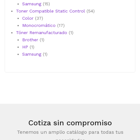
productos
15
Samsung
15
productos
54
Toner Compatible Static Control
54
37
productos
Color
37
productos
17
Monocromático
17
productos
1
Tóner Remanufacturado
1
1
producto
Brother
1
1
producto
HP
1
producto
1
Samsung
1
producto
Cotiza sin compromiso
Tenemos un amplio catálogo para todas tus