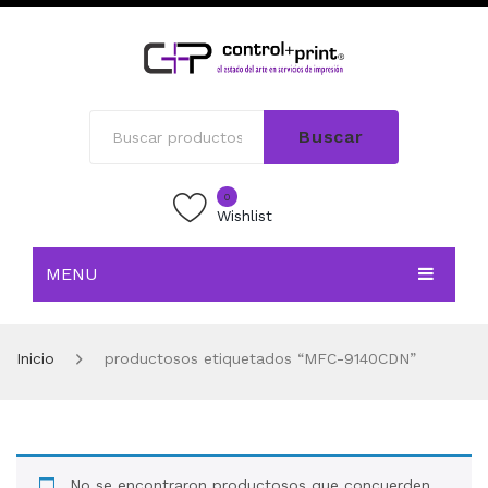
Buscar
0
Wishlist
MENU
INICIO
Inicio
productosos etiquetados “MFC-9140CDN”
TIENDA
BLOG
CONTACTO
No se encontraron productosos que concuerden