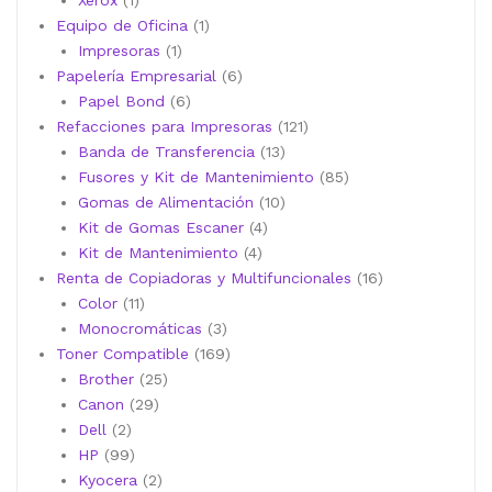
Xerox
1
producto
1
Equipo de Oficina
1
1
producto
Impresoras
1
producto
6
Papelería Empresarial
6
6
productos
Papel Bond
6
productos
121
Refacciones para Impresoras
121
13
productos
Banda de Transferencia
13
productos
85
Fusores y Kit de Mantenimiento
85
10
productos
Gomas de Alimentación
10
4
productos
Kit de Gomas Escaner
4
4
productos
Kit de Mantenimiento
4
productos
16
Renta de Copiadoras y Multifuncionales
16
11
productos
Color
11
productos
3
Monocromáticas
3
productos
169
Toner Compatible
169
25
productos
Brother
25
29
productos
Canon
29
2
productos
Dell
2
productos
99
HP
99
productos
2
Kyocera
2