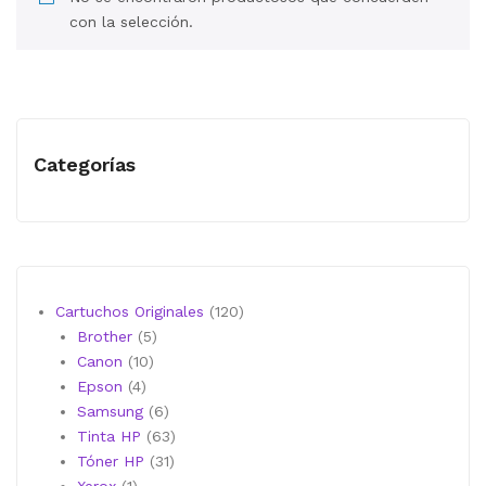
MI CUENTA
con la selección.
CARRITO
Categorías
120
Cartuchos Originales
120
5
productos
Brother
5
10
productos
Canon
10
4
productos
Epson
4
productos
6
Samsung
6
productos
63
Tinta HP
63
31
productos
Tóner HP
31
1
productos