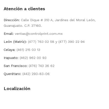
Atención a clientes
Dirección:
Calle Dique # 310 A, Jardines del Moral León,
Guanajuato. C.P. 37160.
Email:
ventas@controlprint.com.mx
León (Matríz):
(477) 763 02 58 y (477) 390 22 94
Celaya:
(461) 215 03 13
Irapuato:
(462) 962 00 93
San Francisco:
(476) 743 36 62
Querétaro:
(442) 293-83-06
Localización