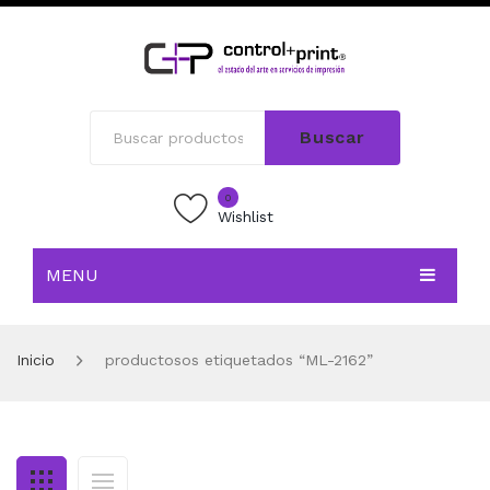
Buscar
0
Wishlist
MENU
INICIO
Inicio
productosos etiquetados “ML-2162”
TIENDA
BLOG
CONTACTO