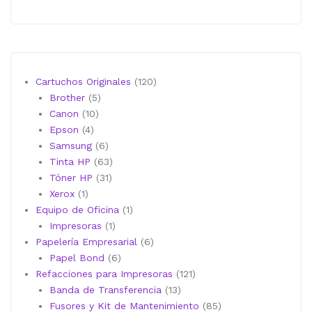
120
Cartuchos Originales
120
5
productos
Brother
5
10
productos
Canon
10
4
productos
Epson
4
productos
6
Samsung
6
productos
63
Tinta HP
63
31
productos
Tóner HP
31
1
productos
Xerox
1
producto
1
Equipo de Oficina
1
1
producto
Impresoras
1
producto
6
Papelería Empresarial
6
6
productos
Papel Bond
6
productos
121
Refacciones para Impresoras
121
13
productos
Banda de Transferencia
13
productos
85
Fusores y Kit de Mantenimiento
85