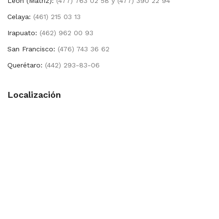
León (Matríz):
(477) 763 02 58 y (477) 390 22 94
Celaya:
(461) 215 03 13
Irapuato:
(462) 962 00 93
San Francisco:
(476) 743 36 62
Querétaro:
(442) 293-83-06
Localización