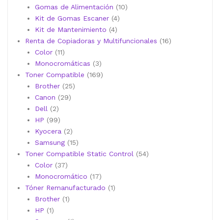
10
productos
Gomas de Alimentación
10
4
productos
Kit de Gomas Escaner
4
4
productos
Kit de Mantenimiento
4
productos
16
Renta de Copiadoras y Multifuncionales
16
11
productos
Color
11
productos
3
Monocromáticas
3
productos
169
Toner Compatible
169
25
productos
Brother
25
29
productos
Canon
29
2
productos
Dell
2
productos
99
HP
99
productos
2
Kyocera
2
productos
15
Samsung
15
productos
54
Toner Compatible Static Control
54
37
productos
Color
37
productos
17
Monocromático
17
productos
1
Tóner Remanufacturado
1
1
producto
Brother
1
1
producto
HP
1