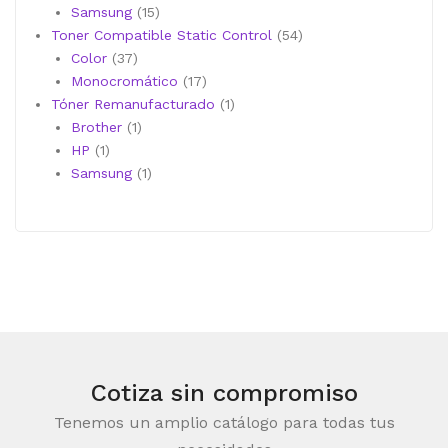
productos
15
Samsung
15
productos
54
Toner Compatible Static Control
54
37
productos
Color
37
productos
17
Monocromático
17
productos
1
Tóner Remanufacturado
1
1
producto
Brother
1
1
producto
HP
1
producto
1
Samsung
1
producto
Cotiza sin compromiso
Tenemos un amplio catálogo para todas tus