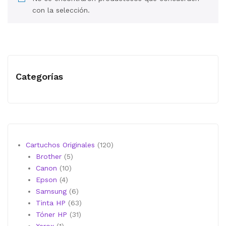
MI CUENTA
con la selección.
CARRITO
Categorías
120
Cartuchos Originales
120
5
productos
Brother
5
10
productos
Canon
10
4
productos
Epson
4
productos
6
Samsung
6
productos
63
Tinta HP
63
31
productos
Tóner HP
31
1
productos