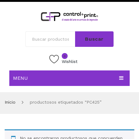
Buscar
0
Wishlist
MENU
INICIO
Inicio
productosos etiquetados “PC425”
TIENDA
BLOG
CONTACTO
No se encontraron productosos que concuerden