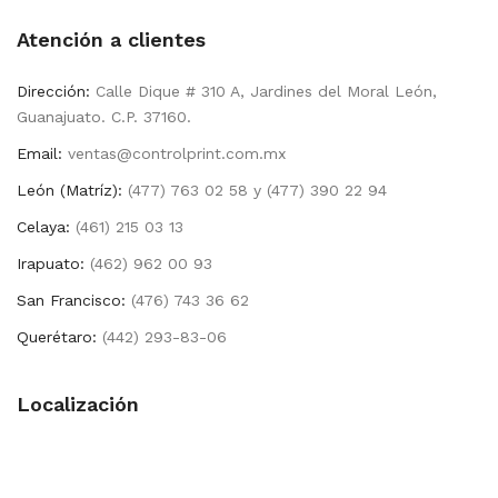
Atención a clientes
Dirección:
Calle Dique # 310 A, Jardines del Moral León,
Guanajuato. C.P. 37160.
Email:
ventas@controlprint.com.mx
León (Matríz):
(477) 763 02 58 y (477) 390 22 94
Celaya:
(461) 215 03 13
Irapuato:
(462) 962 00 93
San Francisco:
(476) 743 36 62
Querétaro:
(442) 293-83-06
Localización