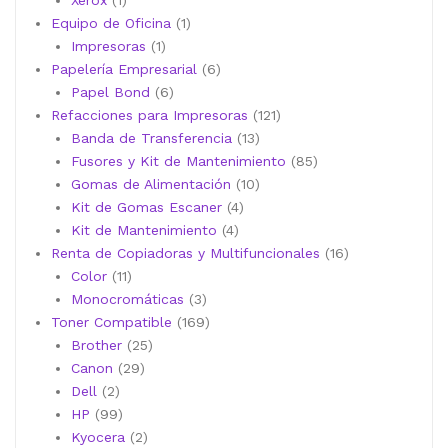
Xerox
1
producto
1
Equipo de Oficina
1
1
producto
Impresoras
1
producto
6
Papelería Empresarial
6
6
productos
Papel Bond
6
productos
121
Refacciones para Impresoras
121
13
productos
Banda de Transferencia
13
productos
85
Fusores y Kit de Mantenimiento
85
10
productos
Gomas de Alimentación
10
4
productos
Kit de Gomas Escaner
4
4
productos
Kit de Mantenimiento
4
productos
16
Renta de Copiadoras y Multifuncionales
16
11
productos
Color
11
productos
3
Monocromáticas
3
productos
169
Toner Compatible
169
25
productos
Brother
25
29
productos
Canon
29
2
productos
Dell
2
productos
99
HP
99
productos
2
Kyocera
2