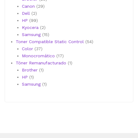
29
productos
Canon
29
2
productos
Dell
2
productos
99
HP
99
productos
2
Kyocera
2
productos
15
Samsung
15
productos
54
Toner Compatible Static Control
54
37
productos
Color
37
productos
17
Monocromático
17
productos
1
Tóner Remanufacturado
1
1
producto
Brother
1
1
producto
HP
1
producto
1
Samsung
1
producto