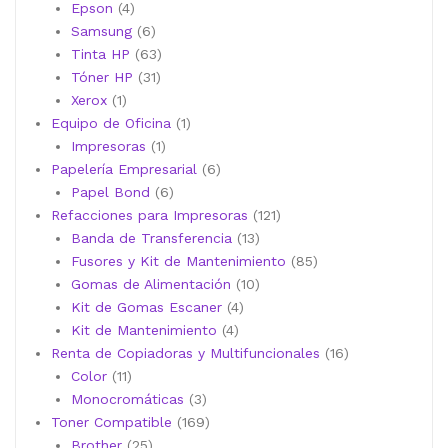
4
productos
Epson
4
productos
6
Samsung
6
productos
63
Tinta HP
63
31
productos
Tóner HP
31
1
productos
Xerox
1
producto
1
Equipo de Oficina
1
1
producto
Impresoras
1
producto
6
Papelería Empresarial
6
6
productos
Papel Bond
6
productos
121
Refacciones para Impresoras
121
13
productos
Banda de Transferencia
13
productos
85
Fusores y Kit de Mantenimiento
85
10
productos
Gomas de Alimentación
10
4
productos
Kit de Gomas Escaner
4
4
productos
Kit de Mantenimiento
4
productos
16
Renta de Copiadoras y Multifuncionales
16
11
productos
Color
11
productos
3
Monocromáticas
3
productos
169
Toner Compatible
169
25
productos
Brother
25