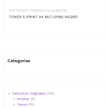
CARTUCHOS ORIGINALES
,
SAMSUNG
TONER S-PRINT A4 MLT-D116S NEGRO
Categorías
120
Cartuchos Originales
120
5
productos
Brother
5
10
productos
Canon
10