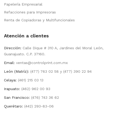
Papelería Empresarial
Refacciones para Impresoras
Renta de Copiadoras y Multifuncionales
Atención a clientes
Dirección:
Calle Dique # 310 A, Jardines del Moral León,
Guanajuato. C.P. 37160.
Email:
ventas@controlprint.com.mx
León (Matríz):
(477) 763 02 58 y (477) 390 22 94
Celaya:
(461) 215 03 13
Irapuato:
(462) 962 00 93
San Francisco:
(476) 743 36 62
Querétaro:
(442) 293-83-06