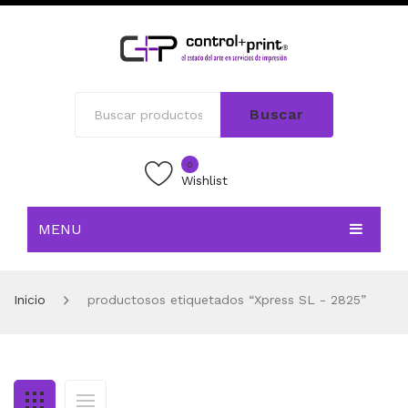
Buscar
0
Wishlist
MENU
INICIO
Inicio
productosos etiquetados “Xpress SL - 2825”
TIENDA
BLOG
CONTACTO