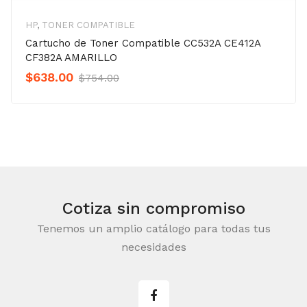
HP
,
TONER COMPATIBLE
Cartucho de Toner Compatible CC532A CE412A
CF382A AMARILLO
Original
Current
$
638.00
$
754.00
Precio
Precio
was:
is:
$754.00.
$638.00.
Cotiza sin compromiso
Tenemos un amplio catálogo para todas tus
necesidades