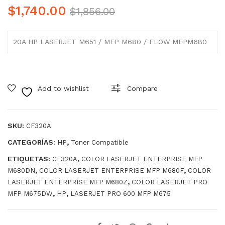
uch
uch
Original
Current
$
1,740.00
$
1,856.00
o
o
Precio
Precio
de
de
was:
is:
20A HP LASERJET M651 / MFP M680 / FLOW MFPM680
Ton
Ton
$1,856.00.
$1,740.00.
er
er
Co
Co
mp
mp
Add to wishlist
Compare
atib
atib
le
le
SKU:
CF320A
Q5
CF3
949
21A
CATEGORÍAS:
,
HP
Toner Compatible
X
ETIQUETAS:
,
CF320A
COLOR LASERJET ENTERPRISE MFP
Q7
,
,
M680DN
COLOR LASERJET ENTERPRISE MFP M680F
COLOR
,
LASERJET ENTERPRISE MFP M680Z
COLOR LASERJET PRO
553
,
,
MFP M675DW
HP
LASERJET PRO 600 MFP M675
X