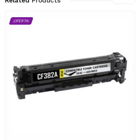
Related
Products
¡OFERTA!