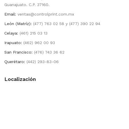
Guanajuato. C.P. 37160.
Email:
ventas@controlprint.com.mx
León (Matríz):
(477) 763 02 58 y (477) 390 22 94
Celaya:
(461) 215 03 13
Irapuato:
(462) 962 00 93
San Francisco:
(476) 743 36 62
Querétaro:
(442) 293-83-06
Localización