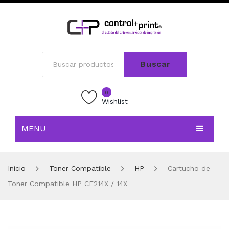
Buscar
0
Wishlist
MENU
INICIO
Inicio
Toner Compatible
HP
Cartucho de
TIENDA
Toner Compatible HP CF214X / 14X
BLOG
CONTACTO