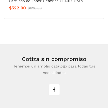
Cartucho de Toner Generico CF401X CYAN
Original
Current
$
522.00
$
696.00
Precio
Precio
was:
is:
$696.00.
$522.00.
Cotiza sin compromiso
Tenemos un amplio catálogo para todas tus
necesidades