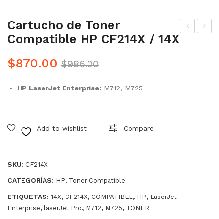
Cartucho de Toner
Compatible HP CF214X / 14X
art
art
uch
uch
Original
Current
$
870.00
$
986.00
o
o
Precio
Precio
de
de
HP LaserJet Enterprise:
M712, M725
was:
is:
Ton
Ton
$986.00.
$870.00.
er
er
Co
Co
Add to wishlist
Compare
mp
mp
atib
atib
le
le
SKU:
CF214X
HP
CF2
CATEGORÍAS:
,
HP
Toner Compatible
CF2
37X
ETIQUETAS:
,
,
,
,
14X
CF214X
COMPATIBLE
HP
LaserJet
14A
,
,
,
,
Enterprise
laserJet Pro
M712
M725
TONER
/