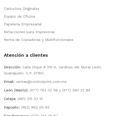
Cartuchos Originales
Equipo de Oficina
Papelería Empresarial
Refacciones para Impresoras
Renta de Copiadoras y Multifuncionales
Atención a clientes
Dirección:
Calle Dique # 310 A, Jardines del Moral León,
Guanajuato. C.P. 37160.
Email:
ventas@controlprint.com.mx
León (Matríz):
(477) 763 02 58 y (477) 390 22 94
Celaya:
(461) 215 03 13
Irapuato:
(462) 962 00 93
San Francisco:
(476) 743 36 62