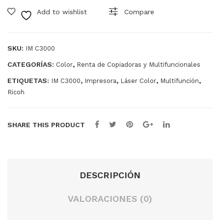
Ric
IM
Add to wishlist
Compare
oh
430
MP
Bla
605
nco
SKU:
IM C3000
4
y
CATEGORÍAS:
,
Color
Renta de Copiadoras y Multifuncionales
Ne
ETIQUETAS:
,
,
,
,
IM C3000
Impresora
Láser Color
Multifunción
gro
Ricoh
SHARE THIS PRODUCT
DESCRIPCIÓN
VALORACIONES (0)