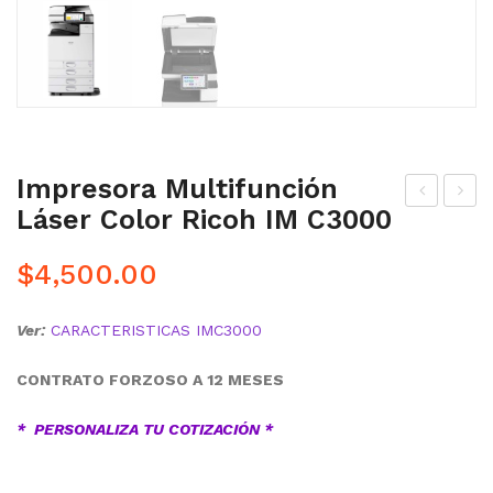
Impresora Multifunción
Láser Color Ricoh IM C3000
mp
mp
res
res
$
4,500.00
ora
ora
lás
Mul
Ver:
CARACTERISTICAS IMC3000
er
tifu
mul
nci
CONTRATO FORZOSO A 12 MESES
tifu
ón
* PERSONALIZA TU COTIZACIÓN *
nci
Ric
ón
oh