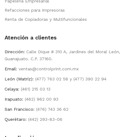
Papelería Empresarial
Refacciones para Impresoras
Renta de Copiadoras y Multifuncionales
Atención a clientes
Dirección:
Calle Dique # 310 A, Jardines del Moral León,
Guanajuato. C.P. 37160.
Email:
ventas@controlprint.com.mx
León (Matríz):
(477) 763 02 58 y (477) 390 22 94
Celaya:
(461) 215 03 13
Irapuato:
(462) 962 00 93
San Francisco:
(476) 743 36 62
Querétaro:
(442) 293-83-06