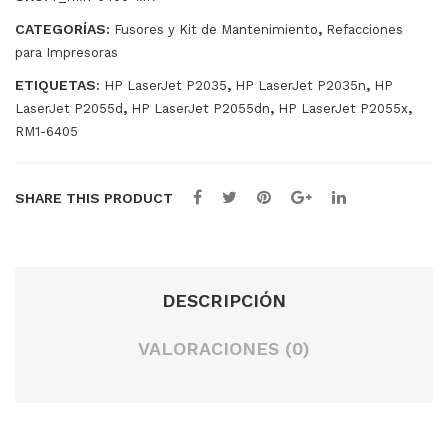
75n
CATEGORÍAS:
,
Fusores y Kit de Mantenimiento
Refacciones
para Impresoras
ETIQUETAS:
,
,
HP LaserJet P2035
HP LaserJet P2035n
HP
,
,
,
LaserJet P2055d
HP LaserJet P2055dn
HP LaserJet P2055x
RM1-6405
SHARE THIS PRODUCT
DESCRIPCIÓN
VALORACIONES (0)