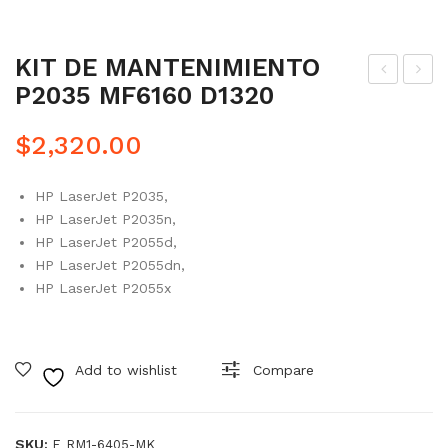
KIT DE MANTENIMIENTO
P2035 MF6160 D1320
OM
IT
AS
GO
$
2,320.00
AD
MA
F
S
HP LaserJet P2035,
XE
AD
HP LaserJet P2035n,
RO
F
HP LaserJet P2055d,
X
PA
HP LaserJet P2055dn,
HP LaserJet P2055x
WC
RA
361
M6
0/
30
Add to wishlist
Compare
WC
M6
361
80
5
M5
SKU:
F_RM1-6405-MK