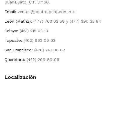
Guanajuato. C.P. 37160.
Email:
ventas@controlprint.com.mx
León (Matríz):
(477) 763 02 58 y (477) 390 22 94
Celaya:
(461) 215 03 13
Irapuato:
(462) 962 00 93
San Francisco:
(476) 743 36 62
Querétaro:
(442) 293-83-06
Localización