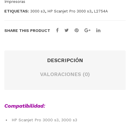
Impresoras
Sta
T
ETIQUETAS:
,
,
3000 s3
HP Scanjet Pro 3000 s3
L2754A
tic
450
Con
0
trol
FN1
SHARE THIS PRODUCT
HP
201
A /
DESCRIPCIÓN
CF
401
VALORACIONES (0)
A
CYA
N
Compatibilidad:
HP Scanjet Pro 3000 s3, 3000 s3