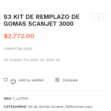
S3 KIT DE REMPLAZO DE
GOMAS SCANJET 3000
one
IT
r
RE
$
2,772.00
Co
MP
mp
LA
COMPATIBLIDAD:
atib
ZO
le
SO
HP Scanjet Pro 3000 s3, 3000 s3
de
LO
Alt
GO
o
MA
Add to wishlist
Compare
des
S
em
SC
SKU:
F_L2754A
peñ
AN
CATEGORÍAS:
,
Kit de Gomas Escaner
Refacciones para
o
JE