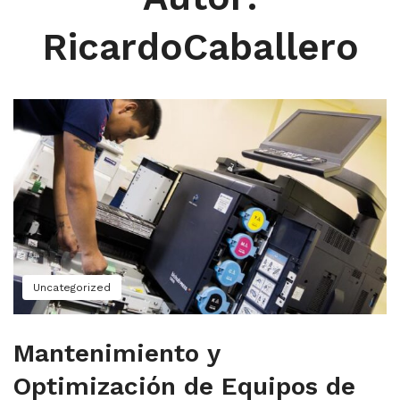
MI CUENTA
RicardoCaballero
CARRITO
Uncategorized
Mantenimiento y
Optimización de Equipos de