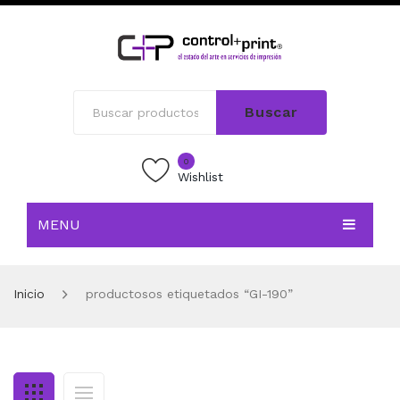
Buscar
0
Wishlist
MENU
INICIO
Inicio
productosos etiquetados “GI-190”
TIENDA
BLOG
CONTACTO