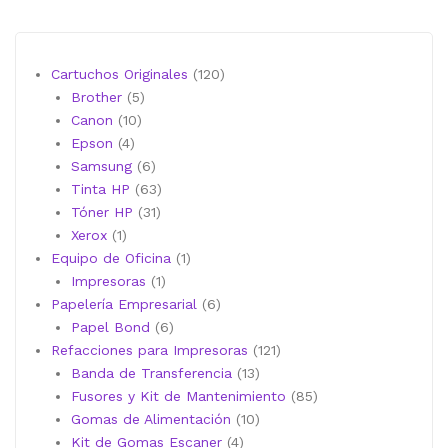
120
Cartuchos Originales
120
5
productos
Brother
5
10
productos
Canon
10
4
productos
Epson
4
productos
6
Samsung
6
productos
63
Tinta HP
63
31
productos
Tóner HP
31
1
productos
Xerox
1
producto
1
Equipo de Oficina
1
1
producto
Impresoras
1
producto
6
Papelería Empresarial
6
6
productos
Papel Bond
6
productos
121
Refacciones para Impresoras
121
13
productos
Banda de Transferencia
13
productos
85
Fusores y Kit de Mantenimiento
85
10
productos
Gomas de Alimentación
10
4
productos
Kit de Gomas Escaner
4