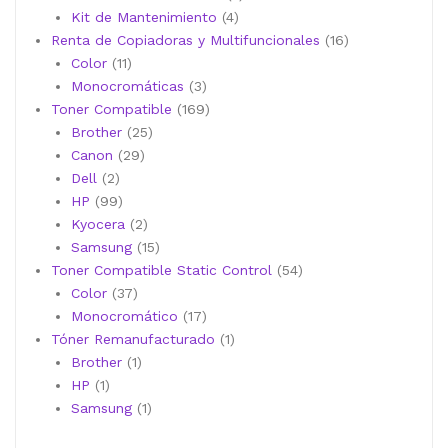
4
productos
Kit de Mantenimiento
4
productos
16
Renta de Copiadoras y Multifuncionales
16
11
productos
Color
11
productos
3
Monocromáticas
3
productos
169
Toner Compatible
169
25
productos
Brother
25
29
productos
Canon
29
2
productos
Dell
2
productos
99
HP
99
productos
2
Kyocera
2
productos
15
Samsung
15
productos
54
Toner Compatible Static Control
54
37
productos
Color
37
productos
17
Monocromático
17
productos
1
Tóner Remanufacturado
1
1
producto
Brother
1
1
producto
HP
1
producto
1
Samsung
1
producto