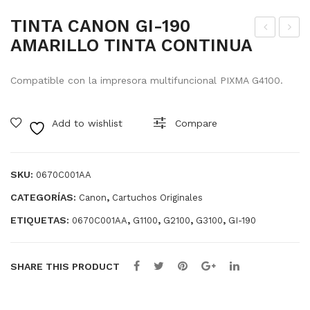
TINTA CANON GI-190
AMARILLO TINTA CONTINUA
INT
ON
A
ER
Compatible con la impresora multifuncional PIXMA G4100.
CA
XE
NO
RO
Add to wishlist
Compare
N
X
GI-
CA
190
PA
SKU:
0670C001AA
MA
CID
CATEGORÍAS:
,
Canon
Cartuchos Originales
GE
AD
ETIQUETAS:
,
,
,
,
NT
EX
0670C001AA
G1100
G2100
G3100
GI-190
A
TR
TIN
A
SHARE THIS PRODUCT
TA
ALT
CO
A