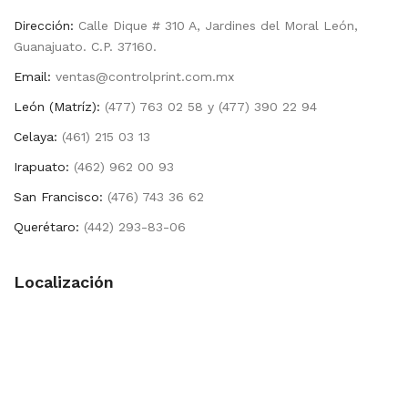
Dirección:
Calle Dique # 310 A, Jardines del Moral León,
Guanajuato. C.P. 37160.
Email:
ventas@controlprint.com.mx
León (Matríz):
(477) 763 02 58 y (477) 390 22 94
Celaya:
(461) 215 03 13
Irapuato:
(462) 962 00 93
San Francisco:
(476) 743 36 62
Querétaro:
(442) 293-83-06
Localización