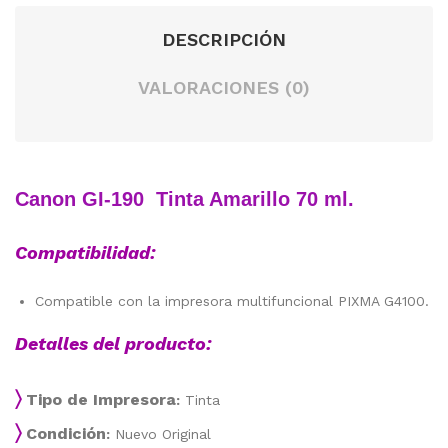
NTI
24.
DESCRIPCIÓN
NU
6K*
A
*
VALORACIONES (0)
PA
RA
B4
00/
Canon GI-190 Tinta Amarillo 70 ml.
B4
05
Compatibilidad:
Compatible con la impresora multifuncional PIXMA G4100.
Detalles del producto:
〉
Tipo de Impresora
:
Tinta
〉
Condición
:
Nuevo Original