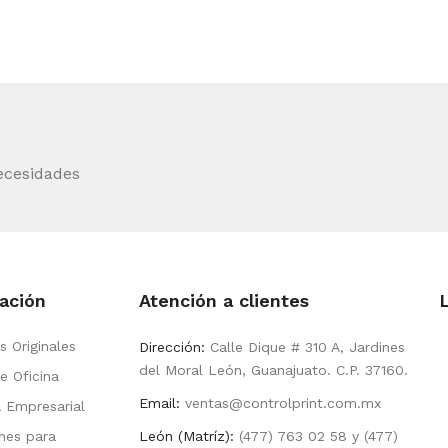
ecesidades
ación
Atención a clientes
s Originales
Dirección:
Calle Dique # 310 A, Jardines
del Moral León, Guanajuato. C.P. 37160.
e Oficina
Email:
ventas@controlprint.com.mx
a Empresarial
nes para
León (Matríz):
(477) 763 02 58 y (477)