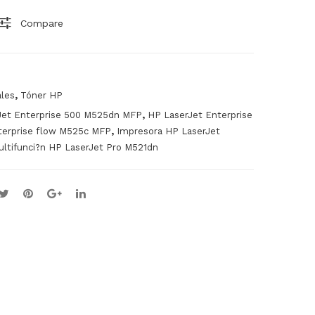
GR
06
Compare
O
DN
,
ales
Tóner HP
,
Jet Enterprise 500 M525dn MFP
HP LaserJet Enterprise
,
terprise flow M525c MFP
Impresora HP LaserJet
ltifunci?n HP LaserJet Pro M521dn