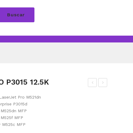
Buscar
 P3015 12.5K
ON
ON
LaserJet Pro M521dn
ER
ER
rprise P3015d
HP
HP
0 M525dn MFP
P15
P15
0 M525f MFP
05
66/
ow M525c MFP
NE
P16