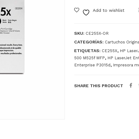
Add to wishlist
SKU:
CE255X-OR
CATEGORÍAS:
Cartuchos Origin
ETIQUETAS:
,
CE255X
HP Laser
,
500 M525f MFP
HP LaserJet En
,
Enterprise P3015d
Impresora mu
SHARE THIS PRODUCT