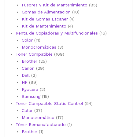
productos
85
Fusores y Kit de Mantenimiento
85
10
productos
Gomas de Alimentación
10
4
productos
Kit de Gomas Escaner
4
4
productos
Kit de Mantenimiento
4
productos
16
Renta de Copiadoras y Multifuncionales
16
11
productos
Color
11
productos
3
Monocromáticas
3
productos
169
Toner Compatible
169
25
productos
Brother
25
29
productos
Canon
29
2
productos
Dell
2
productos
99
HP
99
productos
2
Kyocera
2
productos
15
Samsung
15
productos
54
Toner Compatible Static Control
54
37
productos
Color
37
productos
17
Monocromático
17
productos
1
Tóner Remanufacturado
1
1
producto
Brother
1