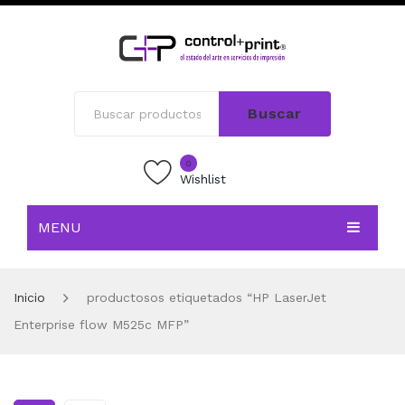
Buscar
0
Wishlist
MENU
INICIO
Inicio
productosos etiquetados “HP LaserJet
TIENDA
Enterprise flow M525c MFP”
BLOG
CONTACTO