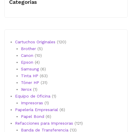
Categorías
120
Cartuchos Originales
120
5
productos
Brother
5
10
productos
Canon
10
4
productos
Epson
4
productos
6
Samsung
6
productos
63
Tinta HP
63
31
productos
Tóner HP
31
1
productos
Xerox
1
producto
1
Equipo de Oficina
1
1
producto
Impresoras
1
producto
6
Papelería Empresarial
6
6
productos
Papel Bond
6
productos
121
Refacciones para Impresoras
121
13
productos
Banda de Transferencia
13