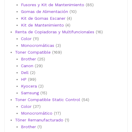
productos
85
Fusores y Kit de Mantenimiento
85
10
productos
Gomas de Alimentación
10
4
productos
Kit de Gomas Escaner
4
4
productos
Kit de Mantenimiento
4
productos
16
Renta de Copiadoras y Multifuncionales
16
11
productos
Color
11
productos
3
Monocromáticas
3
productos
169
Toner Compatible
169
25
productos
Brother
25
29
productos
Canon
29
2
productos
Dell
2
productos
99
HP
99
productos
2
Kyocera
2
productos
15
Samsung
15
productos
54
Toner Compatible Static Control
54
37
productos
Color
37
productos
17
Monocromático
17
productos
1
Tóner Remanufacturado
1
1
producto
Brother
1