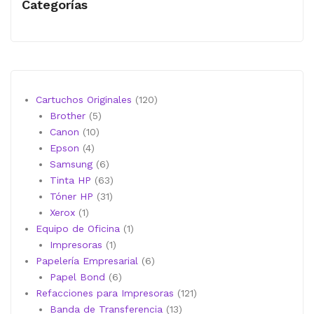
Categorías
120
Cartuchos Originales
120
5
productos
Brother
5
10
productos
Canon
10
4
productos
Epson
4
productos
6
Samsung
6
productos
63
Tinta HP
63
31
productos
Tóner HP
31
1
productos
Xerox
1
producto
1
Equipo de Oficina
1
1
producto
Impresoras
1
producto
6
Papelería Empresarial
6
6
productos
Papel Bond
6
productos
121
Refacciones para Impresoras
121
13
productos
Banda de Transferencia
13