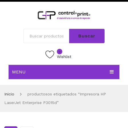
Buscar
0
Wishlist
MENU
INICIO
Inicio
productosos etiquetados “Impresora HP
TIENDA
LaserJet Enterprise P3015d”
BLOG
CONTACTO