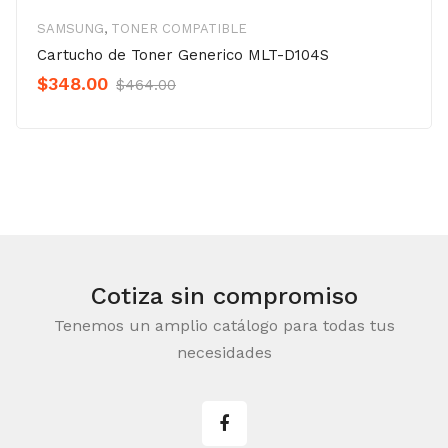
SAMSUNG
,
TONER COMPATIBLE
Cartucho de Toner Generico MLT-D104S
Original
Current
$
348.00
$
464.00
Precio
Precio
was:
is:
$464.00.
$348.00.
Cotiza sin compromiso
Tenemos un amplio catálogo para todas tus
necesidades