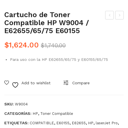
Cartucho de Toner
Compatible HP W9004 /
mp
art
E62655/65/75 E60155
res
uch
ora
o
Original
Current
$
1,624.00
$
1,740.00
Bro
de
Precio
Precio
the
Ton
Para uso con la HP E62655/65/75 y E60155/65/75
was:
is:
r
er
$1,740.00.
$1,624.00.
DC
Co
P-
mp
Add to wishlist
Compare
L25
atib
40d
le
w /
HP
SKU:
W9004
PT
CF2
CATEGORÍAS:
,
HP
Toner Compatible
001
14A
ETIQUETAS:
,
,
,
,
,
COMPATIBLE
E60155
E62655
HP
laserJet Pro
BR
/