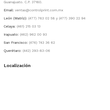
Guanajuato. C.P. 37160.
Email:
ventas@controlprint.com.mx
León (Matríz):
(477) 763 02 58 y (477) 390 22 94
Celaya:
(461) 215 03 13
Irapuato:
(462) 962 00 93
San Francisco:
(476) 743 36 62
Querétaro:
(442) 293-83-06
Localización