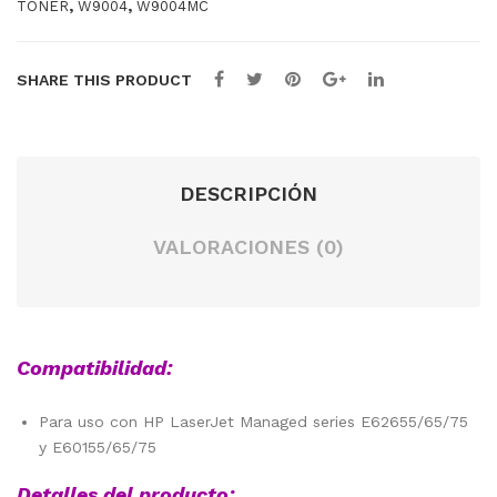
,
,
TONER
W9004
W9004MC
O92
14A
SHARE THIS PRODUCT
DESCRIPCIÓN
VALORACIONES (0)
Compatibilidad:
Para uso con HP LaserJet Managed series E62655/65/75
y E60155/65/75
Detalles del producto: