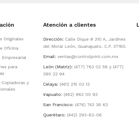
ación
Atención a clientes
s Originales
Dirección:
Calle Dique # 310 A, Jardines
del Moral León, Guanajuato. C.P. 37160.
e Oficina
Email:
ventas@controlprint.com.mx
a Empresarial
nes para
León (Matríz):
(477) 763 02 58 y (477)
as
390 22 94
 Copiadoras y
Celaya:
(461) 215 03 13
cionales
Irapuato:
(462) 962 00 93
San Francisco:
(476) 743 36 62
Querétaro:
(442) 293-83-06