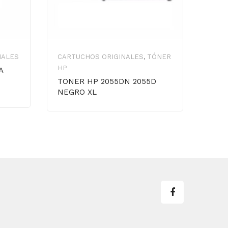
NALES
CARTUCHOS ORIGINALES
,
TÓNER
CART
HP
HP
A
TONER HP 2055DN 2055D
TON
NEGRO XL