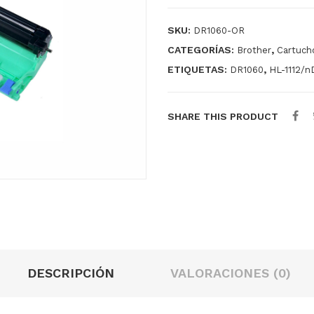
SKU:
DR1060-OR
CATEGORÍAS:
,
Brother
Cartucho
ETIQUETAS:
,
DR1060
HL-1112/
SHARE THIS PRODUCT
DESCRIPCIÓN
VALORACIONES (0)