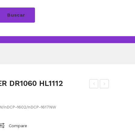
Buscar
 DR1060 HL1112
INT
INT
A
A
12W/nDCP-1602/nDCP-1617NW
HP
HP
46
664
Compare
AD
TRI
VA
CO