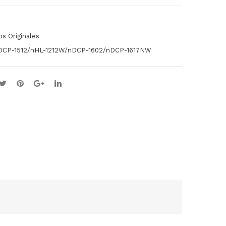
NT
LO
AG
R
s Originales
E
nDCP-1512/nHL-1212W/nDCP-1602/nDCP-1617NW
TRI
CO
LO
R