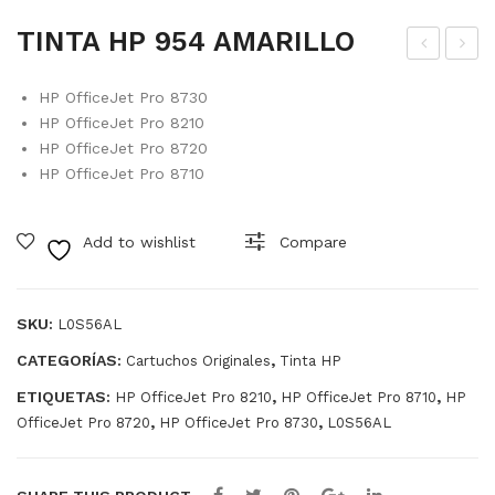
TINTA HP 954 AMARILLO
INT
INT
HP OfficeJet Pro 8730
A
A
HP OfficeJet Pro 8210
HP
HP
HP OfficeJet Pro 8720
954
954
HP OfficeJet Pro 8710
MA
NE
GE
GR
Add to wishlist
Compare
NT
O
A
SKU:
L0S56AL
CATEGORÍAS:
,
Cartuchos Originales
Tinta HP
ETIQUETAS:
,
,
HP OfficeJet Pro 8210
HP OfficeJet Pro 8710
HP
,
,
OfficeJet Pro 8720
HP OfficeJet Pro 8730
L0S56AL