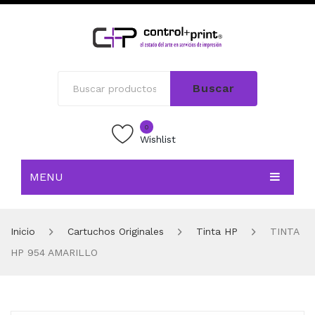
Buscar
0
Wishlist
MENU
INICIO
Inicio
Cartuchos Originales
Tinta HP
TINTA
TIENDA
HP 954 AMARILLO
BLOG
CONTACTO