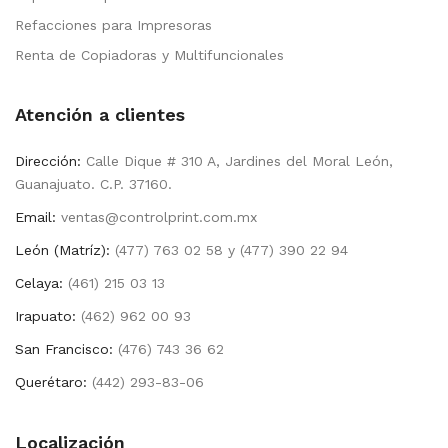
Refacciones para Impresoras
Renta de Copiadoras y Multifuncionales
Atención a clientes
Dirección:
Calle Dique # 310 A, Jardines del Moral León,
Guanajuato. C.P. 37160.
Email:
ventas@controlprint.com.mx
León (Matríz):
(477) 763 02 58 y (477) 390 22 94
Celaya:
(461) 215 03 13
Irapuato:
(462) 962 00 93
San Francisco:
(476) 743 36 62
Querétaro:
(442) 293-83-06
Localización