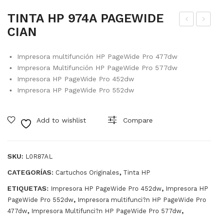
TINTA HP 974A PAGEWIDE
CIAN
INT
INT
A
A
Impresora multifunción HP PageWide Pro 477dw
HP
HP
Impresora Multifunción HP PageWide Pro 577dw
664
974
Impresora HP PageWide Pro 452dw
XL
A
Impresora HP PageWide Pro 552dw
NE
PA
GR
GE
Add to wishlist
Compare
O
WI
ALT
DE
O
MA
SKU:
L0R87AL
RE
GE
CATEGORÍAS:
,
Cartuchos Originales
Tinta HP
NDI
NT
ETIQUETAS:
,
Impresora HP PageWide Pro 452dw
Impresora HP
MIE
A
,
PageWide Pro 552dw
Impresora multifunci?n HP PageWide Pro
NT
,
,
477dw
Impresora Multifunci?n HP PageWide Pro 577dw