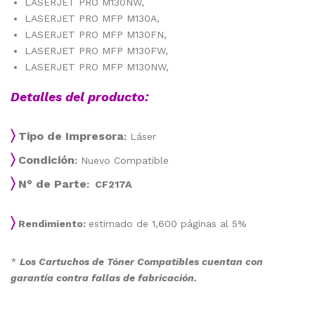
LASERJET PRO M130NW,
LASERJET PRO MFP M130A,
LASERJET PRO MFP M130FN,
LASERJET PRO MFP M130FW,
LASERJET PRO MFP M130NW,
Detalles del producto:
〉
Tipo de Impresora
:
Láser
〉
Condición
:
Nuevo Compatible
〉
N° de Parte
: CF217A
〉
Rendimiento:
estimado de 1,600 páginas al 5%
*
Los Cartuchos de Tóner Compatibles cuentan con
garantía contra fallas de fabricación.