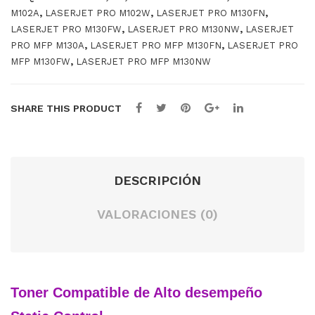
Sta
Sta
,
,
,
M102A
LASERJET PRO M102W
LASERJET PRO M130FN
tic
tic
,
,
LASERJET PRO M130FW
LASERJET PRO M130NW
LASERJET
,
,
PRO MFP M130A
LASERJET PRO MFP M130FN
LASERJET PRO
Con
Con
,
MFP M130FW
LASERJET PRO MFP M130NW
trol
trol
HP
HP
55X
26A
SHARE THIS PRODUCT
18k.
DESCRIPCIÓN
VALORACIONES (0)
Toner Compatible de Alto desempeño