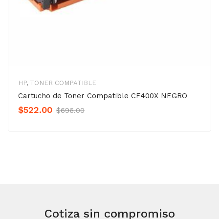
HP
,
TONER COMPATIBLE
Cartucho de Toner Compatible CF400X NEGRO
Original
Current
$
522.00
$
696.00
Precio
Precio
was:
is:
$696.00.
$522.00.
Cotiza sin compromiso