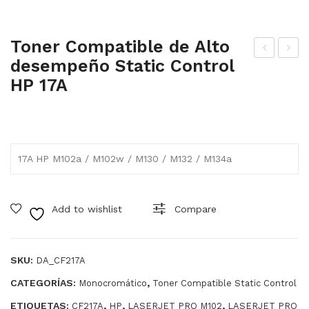
Toner Compatible de Alto
desempeño Static Control
one
one
HP 17A
r
r
Co
Co
mp
mp
atib
atib
17A HP M102a / M102w / M130 / M132 / M134a
le
le
de
de
Alt
Alt
Add to wishlist
Compare
o
o
des
des
em
em
SKU:
DA_CF217A
peñ
peñ
CATEGORÍAS:
,
Monocromático
Toner Compatible Static Control
o
o
ETIQUETAS:
,
,
,
CF217A
HP
LASERJET PRO M102
LASERJET PRO