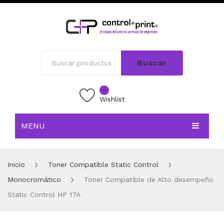
Buscar
0
Wishlist
MENU
INICIO
Inicio
Toner Compatible Static Control
TIENDA
Monocromático
Toner Compatible de Alto desempeño
BLOG
Static Control HP 17A
CONTACTO