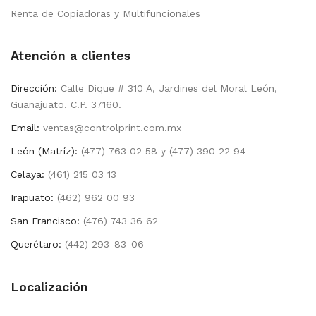
Renta de Copiadoras y Multifuncionales
Atención a clientes
Dirección:
Calle Dique # 310 A, Jardines del Moral León,
Guanajuato. C.P. 37160.
Email:
ventas@controlprint.com.mx
León (Matríz):
(477) 763 02 58 y (477) 390 22 94
Celaya:
(461) 215 03 13
Irapuato:
(462) 962 00 93
San Francisco:
(476) 743 36 62
Querétaro:
(442) 293-83-06
Localización