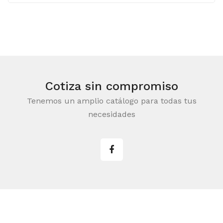
was:
is:
$870.00.
$754.00.
Cotiza sin compromiso
Tenemos un amplio catálogo para todas tus
necesidades