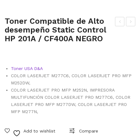
Toner Compatible de Alto
desempeño Static Control
one
one
HP 201A / CF400A NEGRO
r
r
Co
Co
mp
mp
atib
atib
Toner USA D&A
le
le
COLOR LASERJET M277C6, COLOR LASERJET PRO MFP
de
de
M252DW,
COLOR LASERJET PRO MFP M252N, IMPRESORA
Alt
Alt
MULTIFUNCIÓN COLOR LASERJET PRO M277C6, COLOR
o
o
LASERJET PRO MFP M277DW, COLOR LASERJET PRO
des
des
MFP M277N,
em
em
peñ
peñ
Add to wishlist
Compare
o
o