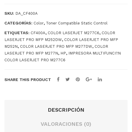
Sta
Sta
tic
tic
SKU:
DA_CF400A
Con
Con
CATEGORÍAS:
,
Color
Toner Compatible Static Control
trol
trol
ETIQUETAS:
,
,
CF400A
COLOR LASERJET M277C6
COLOR
CF
HP
,
LASERJET PRO MFP M252DW
COLOR LASERJET PRO MFP
410
201
,
,
M252N
COLOR LASERJET PRO MFP M277DW
COLOR
,
,
A
A /
LASERJET PRO MFP M277N
HP
IMPRESORA MULTIFUNCI?N
COLOR LASERJET PRO M277C6
NE
CF
GR
403
O
A
SHARE THIS PRODUCT
MA
GE
NT
DESCRIPCIÓN
A
VALORACIONES (0)