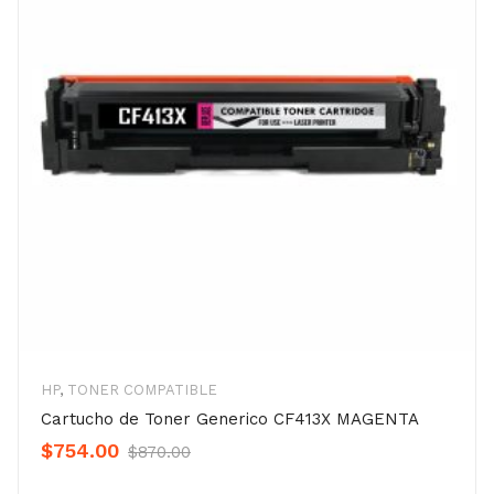
HP
,
TONER COMPATIBLE
Cartucho de Toner Generico CF413X MAGENTA
Original
Current
$
754.00
$
870.00
Precio
Precio