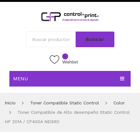
Buscar
0
Wishlist
MENU
INICIO
Inicio
Toner Compatible Static Control
Color
TIENDA
Toner Compatible de Alto desempeño Static Control
BLOG
HP 201A / CF400A NEGRO
CONTACTO