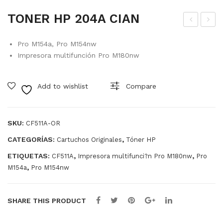
TONER HP 204A CIAN
ON
ON
Pro M154a, Pro M154nw
ER
ER
Impresora multifunción Pro M180nw
HP
HP
204
204
Add to wishlist
Compare
A
A
NE
AM
GR
ARI
SKU:
CF511A-OR
O
LL
CATEGORÍAS:
,
Cartuchos Originales
Tóner HP
O
ETIQUETAS:
,
,
CF511A
Impresora multifunci?n Pro M180nw
Pro
,
M154a
Pro M154nw
SHARE THIS PRODUCT