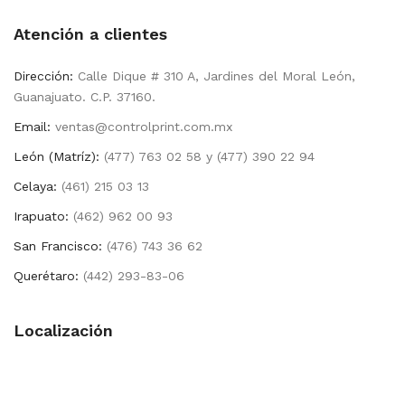
Atención a clientes
Dirección:
Calle Dique # 310 A, Jardines del Moral León,
Guanajuato. C.P. 37160.
Email:
ventas@controlprint.com.mx
León (Matríz):
(477) 763 02 58 y (477) 390 22 94
Celaya:
(461) 215 03 13
Irapuato:
(462) 962 00 93
San Francisco:
(476) 743 36 62
Querétaro:
(442) 293-83-06
Localización