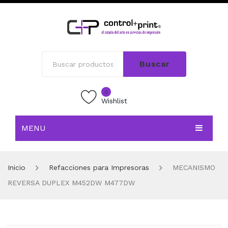
Buscar
0
Wishlist
MENU
INICIO
Inicio
Refacciones para Impresoras
MECANISMO
TIENDA
REVERSA DUPLEX M452DW M477DW
BLOG
CONTACTO