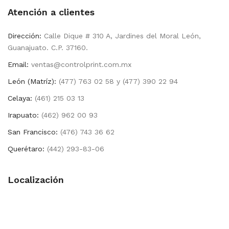
Atención a clientes
Dirección:
Calle Dique # 310 A, Jardines del Moral León,
Guanajuato. C.P. 37160.
Email:
ventas@controlprint.com.mx
León (Matríz):
(477) 763 02 58 y (477) 390 22 94
Celaya:
(461) 215 03 13
Irapuato:
(462) 962 00 93
San Francisco:
(476) 743 36 62
Querétaro:
(442) 293-83-06
Localización