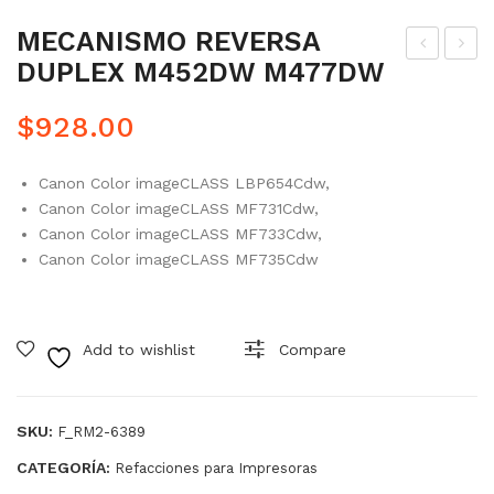
MECANISMO REVERSA
DUPLEX M452DW M477DW
IT
NGI
TR
NE
$
928.00
AN
CO
SFE
NT
Canon Color imageCLASS LBP654Cdw,
RE
RO
Canon Color imageCLASS MF731Cdw,
NCI
LLE
Canon Color imageCLASS MF733Cdw,
A
R
Canon Color imageCLASS MF735Cdw
ORI
DU
GIN
PL
Add to wishlist
Compare
AL
EX
CP
M4
402
52
SKU:
F_RM2-6389
5
M4
CATEGORÍA:
Refacciones para Impresoras
M6
77