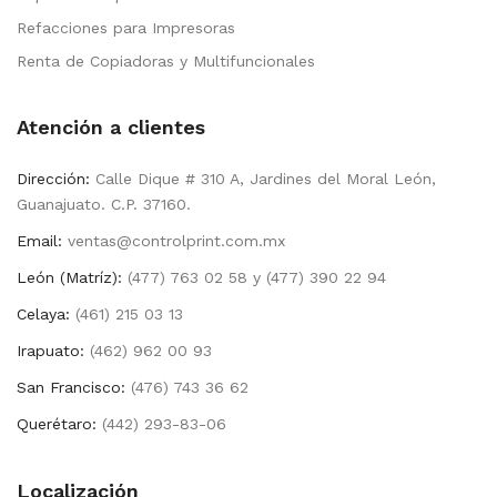
Refacciones para Impresoras
Renta de Copiadoras y Multifuncionales
Atención a clientes
Dirección:
Calle Dique # 310 A, Jardines del Moral León,
Guanajuato. C.P. 37160.
Email:
ventas@controlprint.com.mx
León (Matríz):
(477) 763 02 58 y (477) 390 22 94
Celaya:
(461) 215 03 13
Irapuato:
(462) 962 00 93
San Francisco:
(476) 743 36 62
Querétaro:
(442) 293-83-06
Localización