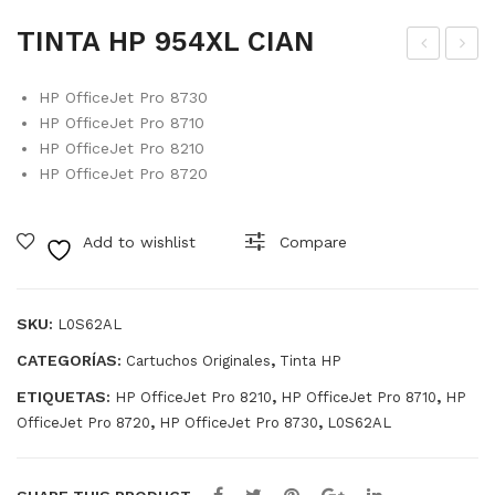
TINTA HP 954XL CIAN
INT
INT
HP OfficeJet Pro 8730
A
A
HP OfficeJet Pro 8710
HP
HP
HP OfficeJet Pro 8210
954
954
HP OfficeJet Pro 8720
NE
XL
GR
MA
Add to wishlist
Compare
O
GE
NT
A
SKU:
L0S62AL
CATEGORÍAS:
,
Cartuchos Originales
Tinta HP
ETIQUETAS:
,
,
HP OfficeJet Pro 8210
HP OfficeJet Pro 8710
HP
,
,
OfficeJet Pro 8720
HP OfficeJet Pro 8730
L0S62AL