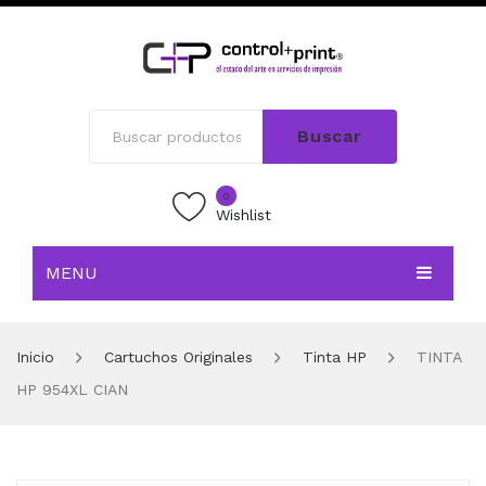
Buscar
0
Wishlist
MENU
INICIO
Inicio
Cartuchos Originales
Tinta HP
TINTA
TIENDA
HP 954XL CIAN
BLOG
CONTACTO