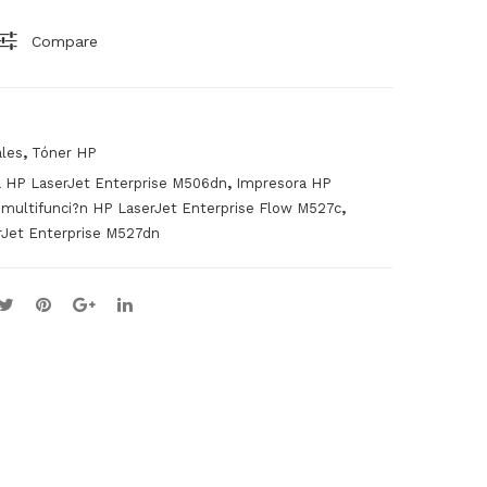
O
O
Compare
,
ales
Tóner HP
,
 HP LaserJet Enterprise M506dn
Impresora HP
,
 multifunci?n HP LaserJet Enterprise Flow M527c
rJet Enterprise M527dn