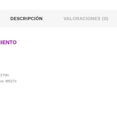
DESCRIPCIÓN
VALORACIONES (0)
MIENTO
527dn
low M527c