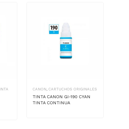
INTA
CANON
,
CARTUCHOS ORIGINALES
CART
HP
TINTA CANON GI-190 CYAN
TINTA CONTINUA
TIN
ALT