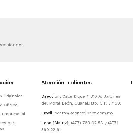
ecesidades
ación
Atención a clientes
s Originales
Dirección:
Calle Dique # 310 A, Jardines
del Moral León, Guanajuato. C.P. 37160.
e Oficina
Email:
ventas@controlprint.com.mx
a Empresarial
nes para
León (Matríz):
(477) 763 02 58 y (477)
as
390 22 94