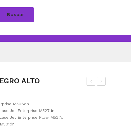
Buscar
NEGRO ALTO
ON
ON
ER
ER
erprise M506dn
HP
HP
LaserJet Enterprise M527dn
83A
25X
LaserJet Enterprise Flow M527c
NE
NE
 M501dn
GR
GR